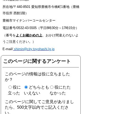
所在地/〒440-8501 愛知県豊橋市今橋町1番地（豊橋
市役所 西館1階）
豊橋市マイナンバーコールセンター
電話番号/0532-43-5505（平日8時30分～17時15分）
（番号を
よくお確かめの上
、おかけ間違えのないよ
うご注意ください。）
E-mail/
shimin@city.toyohashi.lg.jp
このページに関するアンケート
このページの情報は役に立ちました
か？
役に
どちらとも
役にたた
立った
いえない
なかった
このページに関してご意見がありまし
たら、500文字以内でご記入くださ
い。