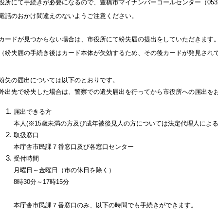
役所にて手続きが必要になるので、豊橋市マイナンバーコールセンター（0532-
電話のおかけ間違えのないようご注意ください。
ードが見つからない場合は、市役所にて紛失届の提出をしていただきます
紛失届の手続き後はカード本体が失効するため、その後カードが発見されて
失の届出については以下のとおりです。
出先で紛失した場合は、警察での遺失届出を行ってから市役所への届出を
届出できる方
本人(※15歳未満の方及び成年被後見人の方については法定代理人による
取扱窓口
本庁舎市民課７番窓口及び各窓口センター
受付時間
月曜日～金曜日（市の休日を除く）
8時30分～17時15分
本庁舎市民課７番窓口のみ、以下の時間でも手続きができます。