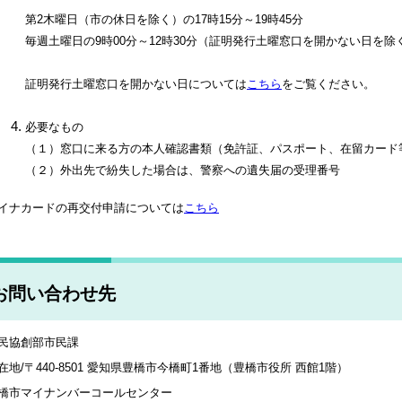
第2木曜日（市の休日を除く）の17時15分～19時45分
毎週土曜日の9時00分～12時30分（証明発行土曜窓口を開かない日を除
証明発行土曜窓口を開かない日については
こちら
をご覧ください。
必要なもの
（１）窓口に来る方の本人確認書類（免許証、パスポート、在留カード
（２）外出先で紛失した場合は、警察への遺失届の受理番号
イナカードの再交付申請については
こちら
お問い合わせ先
民協創部市民課
在地/〒440-8501 愛知県豊橋市今橋町1番地（豊橋市役所 西館1階）
橋市マイナンバーコールセンター