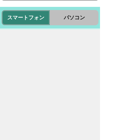
スマートフォン
パソコン
豊橋市役所
法人番号：3000020232017
〒440-8501 愛知県豊橋市今橋町１番地
代表番号：
0532-51-2111
開庁日時：
月曜日～金曜日 午前8時30
分～午後5時15分まで
（土・日・祝祭日・年末年始
＜12月29日から1月3日＞は
除く）
各課連絡先