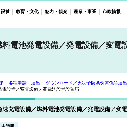
・福祉
教育・文化
魅力・観光
産業・事業
市政情報
燃料電池発電設備／発電設備／変電
課
各種申請・届出
ダウンロード／火災予防条例関係等届
発電設備／変電設備／蓄電池設備設置届
急速充電設備／燃料電池発電設備／発電設備／変
申請届