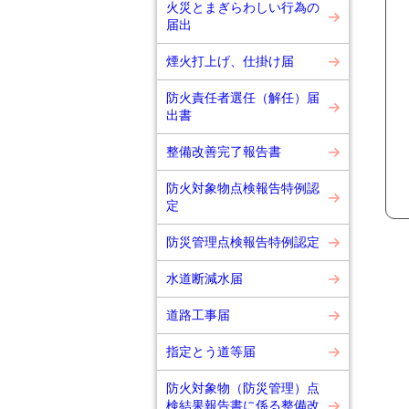
火災とまぎらわしい行為の
届出
煙火打上げ、仕掛け届
防火責任者選任（解任）届
出書
整備改善完了報告書
防火対象物点検報告特例認
定
防災管理点検報告特例認定
水道断減水届
道路工事届
指定とう道等届
防火対象物（防災管理）点
検結果報告書に係る整備改