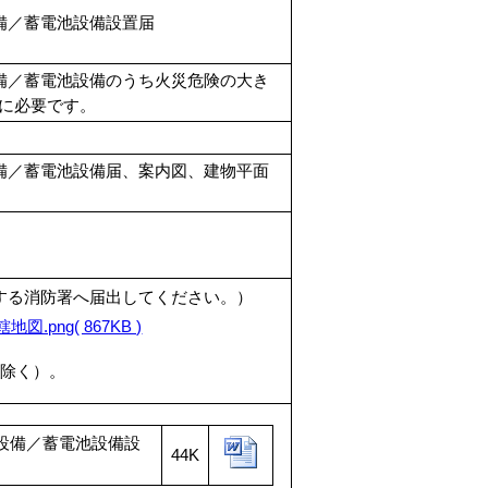
備／蓄電池設備設置届
備／蓄電池設備
のうち火災危険の大き
に必要です。
備／蓄電池設備届、案内図、建物平面
する消防署へ届出してください。）
地図.png( 867KB )
を除く）。
設備／蓄電池設備設
44K