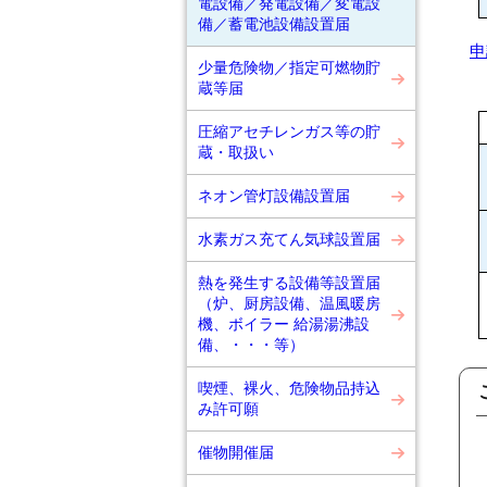
電設備／発電設備／変電設
備／蓄電池設備設置届
申
少量危険物／指定可燃物貯
蔵等届
圧縮アセチレンガス等の貯
蔵・取扱い
ネオン管灯設備設置届
水素ガス充てん気球設置届
熱を発生する設備等設置届
（炉、厨房設備、温風暖房
機、ボイラー 給湯湯沸設
備、・・・等）
喫煙、裸火、危険物品持込
み許可願
催物開催届