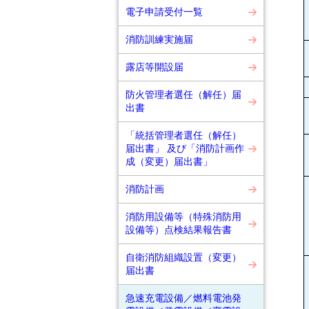
電子申請受付一覧
消防訓練実施届
露店等開設届
防火管理者選任（解任）届
出書
「統括管理者選任（解任）
届出書」 及び「消防計画作
成（変更）届出書」
消防計画
消防用設備等（特殊消防用
設備等）点検結果報告書
自衛消防組織設置（変更）
届出書
急速充電設備／燃料電池発