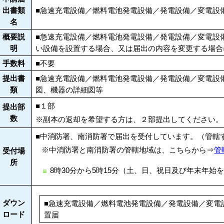
出書類
■
急速充電設備／燃料電池発電設備／発電設備／変電設
名
概要説
■
急速充電設備／燃料電池発電設備／発電設備／変電設
明
い設備を設置する場合、又は届出の内容を変更する場合
手数料
■
不要
提出書
■
急速充電設備／燃料電池発電設備／発電設備／変電設
類
図、機器の詳細図等
■１
部
提出部
数
※副本の返却を希望する方は、２部提出してください。
■
中消防署、南消防署で届出を受付しています。（管轄
※中消防署と南消防署の管轄地域は、こちらから⇒
管轄
受付場
所
8時30分から5時15分（土、日、祝日及び年末年始
ダウン
■
急速充電設備／燃料電池発電設備／発電設備／変電
ロード
置届