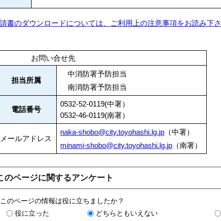
請書のダウンロードについては、ご利用上の注意事項をお読み下
お問い合せ先
中消防署予防担当
担当所属
南消防署予防担当
0532-52-0119(中署）
電話番号
0532-46-0119(南署）
naka-shobo@city.toyohashi.lg.jp
（中署）
メールアドレス
minami-shobo@city.toyohashi.lg.jp
（南署）
このページに関するアンケート
このページの情報は役に立ちましたか？
役に立った
どちらともいえない