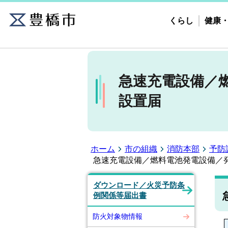
くらし
健康
急速充電設備／
設置届
ホーム
市の組織
消防本部
予防
急速充電設備／燃料電池発電設備／
ダウンロード／火災予防条
例関係等届出書
防火対象物情報