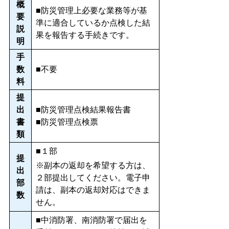
概
■防災管理上必要な業務等が基
要
準に適合しているか点検した結
説
果を報告する手続きです。
明
手
数
■不要
料
提
出
■防災管理点検結果報告書
書
■防災管理点検票
類
■１部
提
※副本の返却を希望する方は、
出
２部提出してください。電子申
部
請は、副本の返却対応はできま
数
せん。
■中消防署、南消防署で届出を