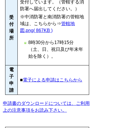
受付しています。（管轄する消
防署へ届出してください。）
※中消防署と南消防署の管轄地
受
域は、こちらから⇒
管轄地
付
図.png( 867KB )
場
所
8時30分から17時15分
（土、日、祝日及び年末年
始を除く）。
電
子
■
電子による申請はこちらから
申
請
申請書のダウンロードについては、ご利用
上の注意事項をお読み下さい。