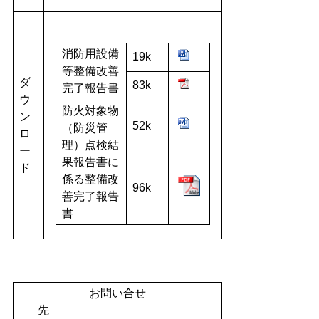
消防用設備
19k
等整備改善
ダ
83k
完了報告書
ウ
防火対象物
ン
52k
（防災管
ロ
理）点検結
ー
果報告書に
ド
係る整備改
96k
善完了報告
書
お問い合せ
先