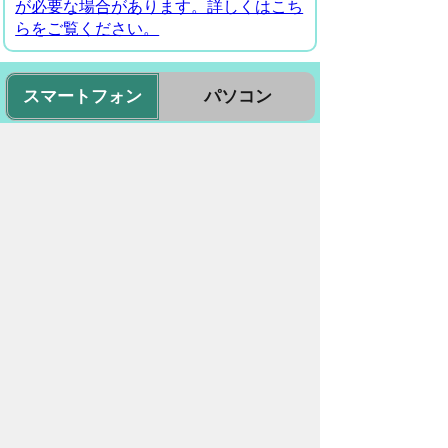
が必要な場合があります。詳しくはこち
らをご覧ください。
スマートフォン
パソコン
豊橋市役所
法人番号：3000020232017
〒440-8501 愛知県豊橋市今橋町１番地
代表番号：
0532-51-2111
開庁日時：
月曜日～金曜日 午前8時30
分～午後5時15分まで
（土・日・祝祭日・年末年始
＜12月29日から1月3日＞は
除く）