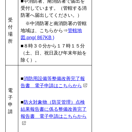
■中消防署、南消防署で届出を
受付しています。（管轄する消
防署へ届出してください。）
受
※中消防署と南消防署の管轄
付
地域は、こちらから⇒
管轄地
場
図.png( 867KB )
所
■８時３０分から１７時１５分
（土、日、祝日及び年末年始を
除く）。
■
消防用設備等整備改善完了報
告書 電子申請はこちらから
電
子
■
防火対象物（防災管理）点検
申
結果報告書に係る整備改善完了
請
報告書 電子申請はこちらから