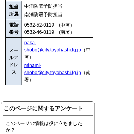
中消防署予防担当
担当
所属
南消防署予防担当
電話
0532-52-0119 (中署）
番号
0532-46-0119 (南署）
naka-
shobo@city.toyohashi.lg.jp
（中
メー
署）
ルア
ドレ
minami-
ス
shobo@city.toyohashi.lg.jp
（南
署）
このページに関するアンケート
このページの情報は役に立ちました
か？