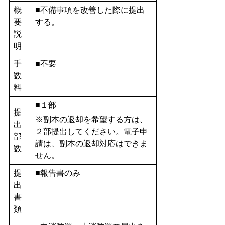
概
■不備事項を改善した際に提出
要
する。
説
明
手
■不要
数
料
■１部
提
※副本の返却を希望する方は、
出
２部提出してください。電子申
部
請は、副本の返却対応はできま
数
せん。
提
■報告書のみ
出
書
類