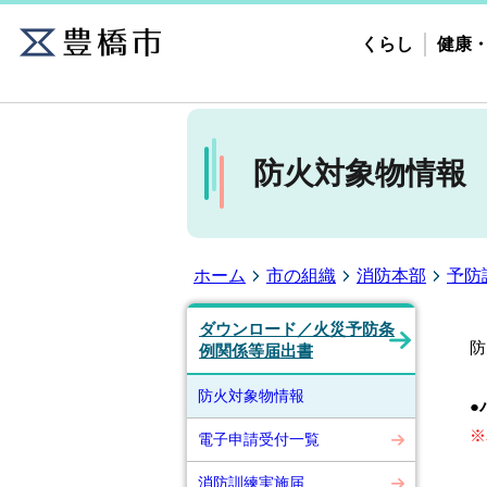
くらし
健康
防火対象物情報
ホーム
市の組織
消防本部
予防
ダウンロード／火災予防条
防
例関係等届出書
防火対象物情報
●
※
電子申請受付一覧
消防訓練実施届