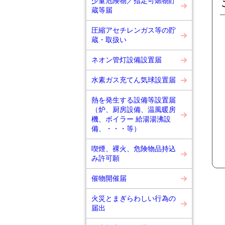
少量危険物／指定可燃物貯
蔵等届
圧縮アセチレンガス等の貯
蔵・取扱い
ネオン管灯設備設置届
水素ガス充てん気球設置届
熱を発生する設備等設置届
（炉、厨房設備、温風暖房
機、ボイラー 給湯湯沸設
備、・・・等）
喫煙、裸火、危険物品持込
み許可願
催物開催届
火災とまぎらわしい行為の
届出