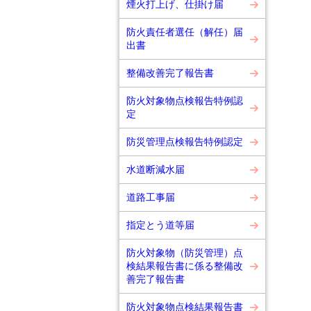
煙火打上げ、仕掛け届
防火責任者選任（解任）届
出書
整備改善完了報告書
防火対象物点検報告特例認
定
防災管理点検報告特例認定
水道断減水届
道路工事届
指定とう道等届
防火対象物（防災管理）点
検結果報告書に係る整備改
善完了報告書
防火対象物点検結果報告書