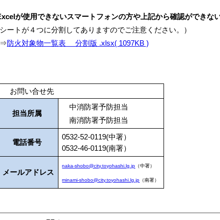
Excelが使用できないスマートフォンの方や上記から確認ができ
シートが４つに分割してありますのでご注意ください。）
⇒
防火対象物一覧表 分割版 .xlsx( 1097KB )
お問い合せ先
中消防署予防担当
担当所属
南消防署予防担当
0532-52-0119(中署）
電話番号
0532-46-0119(南署）
naka-shobo@city.toyohashi.lg.jp
（中署）
メールアドレス
minami-shobo@city.toyohashi.lg.jp
（南署）