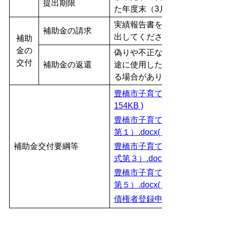
提出期限
た年度末（3月31日）のいず
実績報告書を提出後、補助金
補助金の請求
出してください。債権者登録
補助
金の
偽りや不正な手段により補助
交付
補助金の返還
途に使用した場合等は、補助
る場合があります。
豊橋市子育て応援駐車場整備促進
154KB )
豊橋市子育て応援駐車場整備
第１）.docx( 24KB )
補助金交付要綱等
豊橋市子育て応援駐車場整備
式第３）.docx( 24KB )
豊橋市子育て応援駐車場整備
第５）.docx( 23KB )
債権者登録申請書( 42KB )