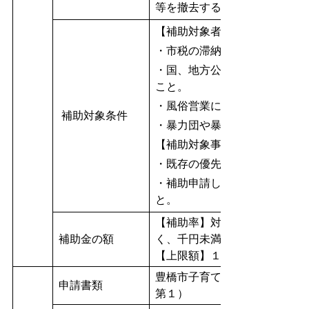
等を撤去するための費用
【補助対象者】
・市税の滞納がないこと。
・国、地方公共団体等から同
こと。
・風俗営業に該当する事業者
補助対象条件
・暴力団や暴力団員が構成員
【補助対象事業】
・既存の優先駐車区画等の改
・補助申請した年度末（3月3
と。
【補助率】対象経費の２分の１
補助金の額
く、千円未満は切捨て）
【上限額】１補助対象者につき
豊橋市子育て応援駐車場整備
申請書類
第１）