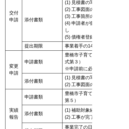
(1) 見積書の写し（内訳がわ
(2) 工事図面の写し
交付
(3) 工事箇所の現況写真
申請
添付書類
(4) 申請者が個人の場合は「
し
(5) 債権者登録申請書（既に
提出期限
事業着手の14日前
豊橋市子育て応援駐車場整備
申請書類
式第３）
変更
※申請前に必ずご相談くださ
申請
(1) 見積書の写し（補助対象
添付書類
(2) 工事図面の写し（変更部
豊橋市子育て応援駐車場整備
申請書類
第５）
実績
(1) 補助対象経費を支払った
添付書類
報告
(2) 工事が完了したことがわか
事業完了の日から起算して14