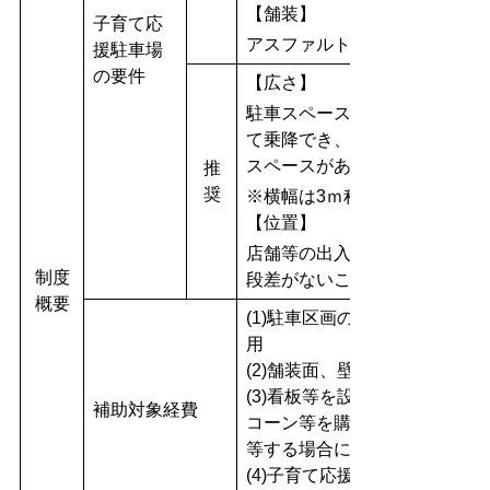
【舗装】
子育て応
アスファルトやコンクリート
援駐車場
の要件
【広さ】
駐車スペースの幅及び長さを
て乗降でき、車内からベビー
スペースがあること。
推
奨
※横幅は3ｍ程度を推奨します
【位置】
店舗等の出入口付近に設け、
制度
段差がないこと。
概要
(1)駐車区画の拡張に伴う区
用
(2)舗装面、壁面等にマーク等
(3)看板等を設置するための
補助対象経費
コーン等を購入するための費用（
等する場合に限ります。）
(4)子育て応援駐車場を設置