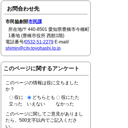
お問合わせ先
市民協創部
市民課
所在地/〒440-8501 愛知県豊橋市今橋町
1番地 (豊橋市役所 西館1階)
電話番号/
0532-51-2279
E-mail/
shimin@city.toyohashi.lg.jp
このページに関するアンケート
このページの情報は役に立ちました
か？
役に
どちらとも
役にたた
立った
いえない
なかった
このページに関してご意見がありまし
たら、500文字以内でご記入くださ
い。