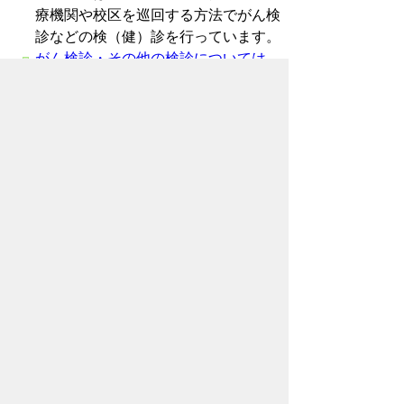
療機関や校区を巡回する方法でがん検
診などの検（健）診を行っています。
がん検診・その他の検診については、
健康増進課のページをご覧ください。
詳しいことについては、健康増進課
（39-9136）までお問合せください。
このページに関するアンケート
このページの情報は役に立ちました
か？
役に
どちらとも
役にたた
立った
いえない
なかった
このページに関してご意見がありまし
たら、500文字以内でご記入くださ
い。
（ご注意）住所や電話番号などの個人情報は記