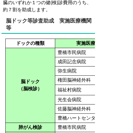
臓のいずれか１つの健(検)診費用のうち、
約７割を助成します。
脳ドック等診査助成 実施医療機関
等
ドックの種類
実施医療機関
豊橋市民病院
成田記念病院
弥生病院
権田脳神経外科
脳ドック
（脳検診）
福祉村病院
光生会病院
佐藤脳神経外科
豊橋ハートセンター
肺がん検診
豊橋市民病院