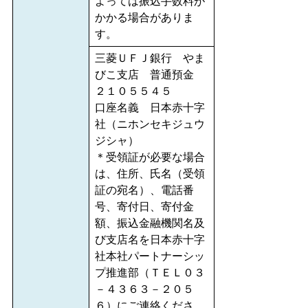
よっては振込手数料が
かかる場合がありま
す。
三菱ＵＦＪ銀行 やま
びこ支店 普通預金
２１０５５４５
口座名義 日本赤十字
社（ニホンセキジュウ
ジシャ）
＊受領証が必要な場合
は、住所、氏名（受領
証の宛名）、電話番
号、寄付日、寄付金
額、振込金融機関名及
び支店名を日本赤十字
社本社パートナーシッ
プ推進部（ＴＥＬ０３
－４３６３－２０５
６）にご連絡くださ