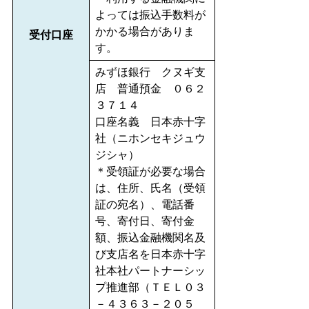
よっては振込手数料が
かかる場合がありま
受付口座
す。
みずほ銀行 クヌギ支
店 普通預金 ０６２
３７１４
口座名義 日本赤十字
社（ニホンセキジュウ
ジシャ）
＊受領証が必要な場合
は、住所、氏名（受領
証の宛名）、電話番
号、寄付日、寄付金
額、振込金融機関名及
び支店名を日本赤十字
社本社パートナーシッ
プ推進部（ＴＥＬ０３
－４３６３－２０５