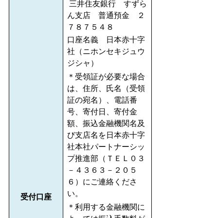
三井住友銀行 すずら
ん支店 普通預金 ２
７８７５４８
口座名義 日本赤十字
社（ニホンセキジュウ
ジシャ）
＊受領証が必要な場合
は、住所、氏名（受領
証の宛名）、電話番
号、寄付日、寄付金
額、振込金融機関名及
び支店名を日本赤十字
社本社パートナーシッ
プ推進部（ＴＥＬ０３
－４３６３－２０５
６）にご連絡くださ
い。
受付口座
＊利用する金融機関に