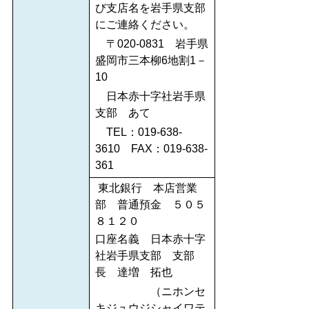
び支店名を岩手県支部
にご連絡ください。
〒020‐0831 岩手県
盛岡市三本柳6地割1－
10
日本赤十字社岩手県
支部 あて
TEL：019‐638-
3610 FAX：019‐638‐
361
東北銀行 本店営業
部 普通預金 ５０５
８１２０
口座名義 日本赤十字
社岩手県支部 支部
長 達増 拓也
（ニホンセ
キジュウジシャイワテ