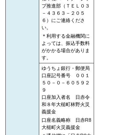
プ推進部（ＴＥＬ０３
－４３６３－２０５
６）にご連絡くださ
い。
＊利用する金融機関に
よっては、振込手数料
がかかる場合がありま
す。
ゆうちょ銀行・郵便局
口座記号番号 ００１
５０－０－６０５９２
９
口座加入者名 日赤令
和８年大槌町林野火災
義援金
口座名義略称 日赤R8
大槌町火災義援金