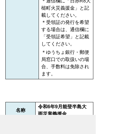
＊通信欄に「日赤R8大
槌町火災義援金」と記
載してください。
＊受領証の発行を希望
する場合は、通信欄に
「受領証希望」と記載
してください。
＊ゆうちょ銀行・郵便
局窓口での取扱いの場
合、手数料は免除され
ます。
令和6年9月能登半島大
名称
雨災害義援金
令和6年9月25日（水曜
期間
日）～令和9年3月31日