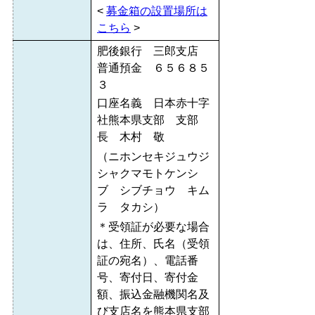
<
募金箱の設置場所は
こちら
>
肥後銀行 三郎支店
普通預金 ６５６８５
３
口座名義 日本赤十字
社熊本県支部 支部
長 木村 敬
（ニホンセキジュウジ
シャクマモトケンシ
ブ シブチョウ キム
ラ タカシ）
＊受領証が必要な場合
は、住所、氏名（受領
証の宛名）、電話番
号、寄付日、寄付金
額、振込金融機関名及
び支店名を熊本県支部