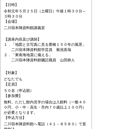
【日時】
令和元年５月２５日（土曜日）午後１時３０分～
３時３０分
【会場】
二川宿本陣資料館講義室
【講座内容及び講師】
１．「地図と古写真に見る豊橋１５０年の風景」
二川宿本陣資料館学芸員 菊池直哉
２．「東南海地震に備える」
二川宿本陣資料館嘱託職員 山田静人
【対象】
どなたでも
【定員】
５０名（申込順）
【参加費】
無料。ただし館内見学の場合は入館料（一般４０
０円、小・中・高生・市内７０歳以上１００円）
が必要となります。
【申込方法】
二川宿本陣資料館へ電話（４１－８５８０）で直