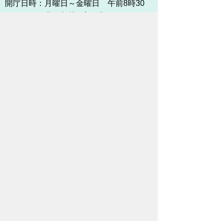
開庁日時：
月曜日～金曜日 午前8時30
分～午後5時15分まで
（土・日・祝祭日・年末年始
＜12月29日から1月3日＞は
除く）
各課連絡先
お問い合わせ
市役所までのアクセス