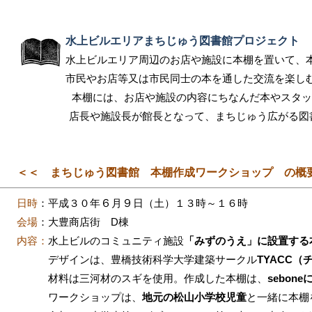
水上ビルエリアまちじゅう図書館プロジェクト
水上ビルエリア周辺のお店や施設に本棚を置いて、
市民やお店等又は市民同士の本を通した交流を楽し
本棚には、お店や施設の内容にちなんだ本やスタッフ
店長や施設長が館長となって、まちじゅう広がる図書
＜＜
まちじゅう図書館 本棚作成ワークショップ の
日時
：平成３０年
６
月
９
日（土）１３時～１６時
会場
：大豊商店街 D棟
内容：
水上ビルのコミュニティ施設
「みずのうえ」に設置する
デザインは、豊橋技術科学大学建築サークル
TYACC
（
材料は三河材のスギを
使用。
作成した本棚は、
sebon
ワークショップは、
地元の松山小学校児童
と一緒に本棚