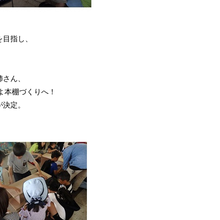
、
を目指し、
姉さん、
いよ本棚づくりへ！
が決定。