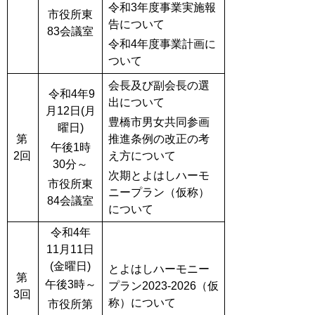
令和3年度事業実施報
市役所東
告について
83会議室
令和4年度事業計画に
ついて
会長及び副会長の選
令和4年9
出について
月12日(月
豊橋市男女共同参画
曜日)
第
推進条例の改正の考
午後1時
2回
え方について
30分～
次期とよはしハーモ
市役所東
ニープラン（仮称）
84会議室
について
令和4年
11月11日
(金曜日)
とよはしハーモニー
第
午後3時～
プラン2023-2026（仮
3回
称）について
市役所第