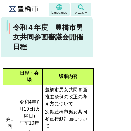
Languages
メニュー
令和４年度 豊橋市男
女共同参画審議会開催
日程
日程・会
議事内容
場
豊橋市男女共同参画
推進条例の改正の考
令和4年7
え方について
月19日(火
次期豊橋市男女共同
曜日)
参画行動計画につい
第1
午前10時
て
回
～