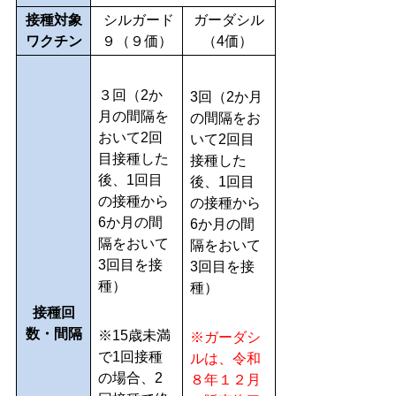
接種対象
シルガード
ガーダシル
ワクチン
９（９価）
（4価）
３回（2か
3回
（2か月
月の間隔を
の間隔をお
おいて2回
いて2回目
目接種した
接種した
後、1回目
後、
1回目
の接種から
の接種から
6か月の間
6か月の間
隔をおいて
隔をおいて
3回目を接
3回目を接
種）
種）
接種回
数・間隔
※15歳未満
※ガーダシ
で1回接種
ルは、令和
の場合、2
８年１２月