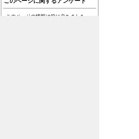
このページに関するアンケート
このページの情報は役に立ちました
か？
役に
どちらとも
役にたた
立った
いえない
なかった
このページに関してご意見がありまし
たら、500文字以内でご記入くださ
い。
（ご注意）住所や電話番号などの個人情報は記
入しないでください。なお、回答が必要な お問
合わせは、直接このページのお問合わせ先へご
連絡ください。