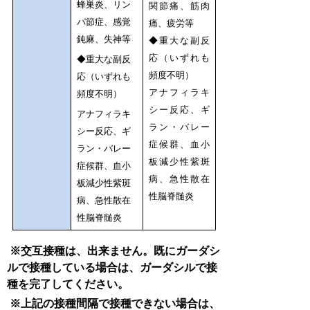
蜂巣炎、リン
関節痛、筋肉
パ節症、感覚
痛、疲労等
鈍麻、失神等
◆重大な副反
応（いずれも
◆重大な副反
頻度不明）
応（いずれも
アナフィラキ
頻度不明）
シー反応、ギ
アナフィラキ
ラン・バレー
シー反応、ギ
症候群、血小
ラン・バレー
板減少性紫斑
症候群、血小
病、急性散在
板減少性紫斑
性脳脊髄炎
病、急性散在
性脳脊髄炎
※交互接種は、出来ません。既にガーダシ
ルで接種している場合は、ガーダシルで接
種を完了してください。
※上記の接種間隔で接種できない場合は、