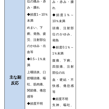
位の痛み・赤
み・赤み・腫
み・腫れ
れ
◆頻度1～10％
◆頻度1％～
未満
10％未満
めまい、下
頭痛、注射部
痢、発熱、疲
位のかゆみ、
労、注射部位
発熱
のかゆみ・出
◆頻度0.1％～
血等
1％未満
◆0.5～1％未
腹痛、下痢、
満
四肢痛、注射
上咽頭炎、口
部位の出
主な副
腔咽頭痛、嘔
血・硬結・不
反応
吐、筋肉痛、
快感、倦怠感
関節痛、倦怠
等
感等
◆頻度不明
◆頻度不明
失神、嘔吐、