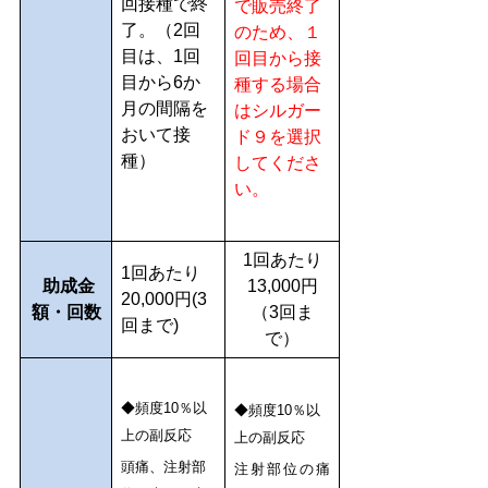
回接種で終
で販売終了
了。（2回
のため、１
目は、1回
回目から接
目から6か
種する場合
月の間隔を
はシルガー
おいて接
ド９を選択
種）
してくださ
い。
1回あたり
1回あたり
助成金
13,000円
20,000円(3
額・回数
（3回ま
回まで)
で）
◆頻度10％以
◆頻度10％以
上の副反応
上の副反応
頭痛、注射部
注射部位の痛