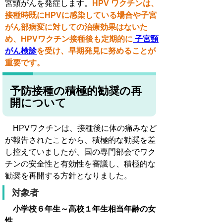
宮頸がんを発症します。
HPV ワクチンは、
接種時既にHPVに感染している場合や子宮
がん部病変に対しての治療効果はないた
め、HPVワクチン接種後も定期的に
子宮頸
がん検診
を受け、早期発見に努めることが
重要です。
予防接種の積極的勧奨の再
開について
HPVワクチンは、接種後に体の痛みなど
が報告されたことから、積極的な勧奨を差
し控えていましたが、国の専門部会でワク
チンの安全性と有効性を審議し、積極的な
勧奨を再開する方針となりました。
対象者
小学校６年生～高校１年生相当年齢の女
性