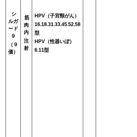
シ
HPV（子宮頸がん）
筋
ルガ
16.18.31.33.45.52.58
肉
ード
内
型
９
注
HPV（性器いぼ）
（９
射
6.11型
価）