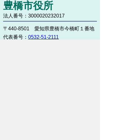
豊橋市役所
法人番号：3000020232017
〒440-8501 愛知県豊橋市今橋町１番地
代表番号：
0532-51-2111
開庁日時：
月曜日～金曜日 午前8時30
分～午後5時15分まで
（土・日・祝祭日・年末年始
＜12月29日から1月3日＞は
除く）
各課連絡先
お問い合わせ
市役所までのアクセス