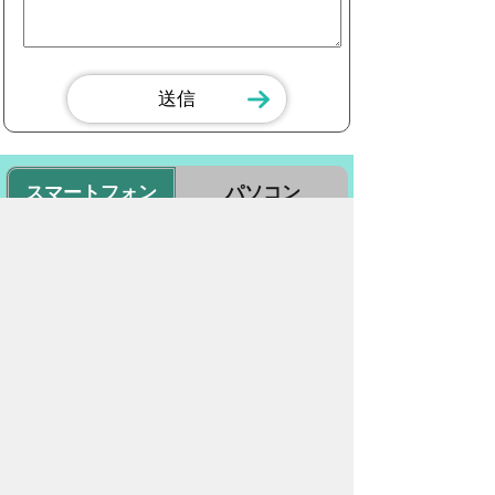
スマートフォン
パソコン
豊橋市役所
法人番号：3000020232017
〒440-8501 愛知県豊橋市今橋町１番地
代表番号：
0532-51-2111
開庁日時：
月曜日～金曜日 午前8時30
分～午後5時15分まで