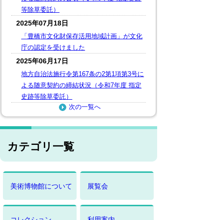
等除草委託）
2025年07月18日
「豊橋市文化財保存活用地域計画」が文化
庁の認定を受けました
2025年06月17日
地方自治法施行令第167条の2第1項第3号に
よる随意契約の締結状況（令和7年度 指定
史跡等除草委託）
次の一覧へ
カテゴリ一覧
美術博物館について
展覧会
コレクション
利用案内