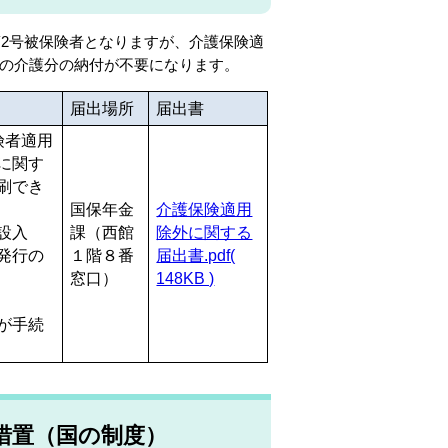
第2号被保険者となりますが、介護保険適
の介護分の納付が不要になります。
届出場所
届出書
険者適用
に関す
刷でき
国保年金
介護保険適用
設入
課（西館
除外に関する
発行の
１階８番
届出書.pdf(
窓口）
148KB )
が手続
措置（国の制度）