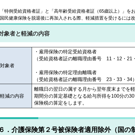
「特例受給資格者証」と「高年齢受給資格者証（65歳以上）」を
国民健康保険を脱退後に再加入される際、軽減措置を受けるには
対象者と軽減の内容
・雇用保険の特定受給資格者
（受給資格者証の離職理由番号 11・12・21・
対象者
・雇用保険の特定理由離職者
（受給資格者証の離職理由番号 23・33・34
離職日の翌日の属する月から翌年度末までを
軽減の内容
期間分の算定基礎となる給与所得を100分の3
保険税の算定をします。
６．介護保険第２号被保険者適用除外（国の