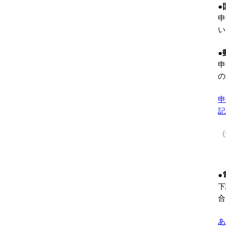
●
申
い
●
申
の
申
記
〈
●
下
合
あ