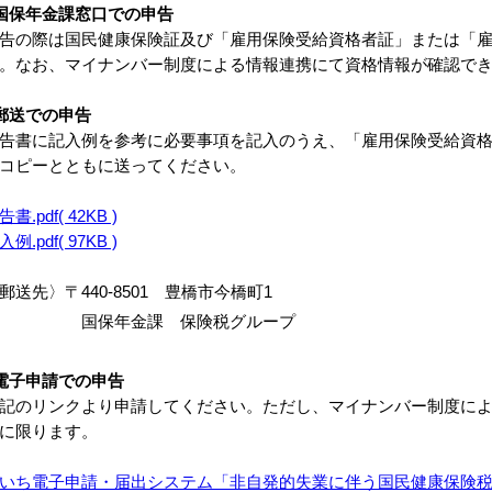
国保年金課窓口での申告
告の際は国民健康保険証及び「雇用保険受給資格者証」または「
。なお、マイナンバー制度による情報連携にて資格情報が確認で
郵送での申告
告書に記入例を参考に必要事項を記入のうえ、「雇用保険受給資
コピーとともに送ってください。
告書.pdf( 42KB )
入例.pdf( 97KB )
郵送先〉〒440-8501 豊橋市今橋町1
国保年金課 保険税グループ
電子申請での申告
記のリンクより申請してください。ただし、マイナンバー制度に
に限ります。
いち電子申請・届出システム「非自発的失業に伴う国民健康保険