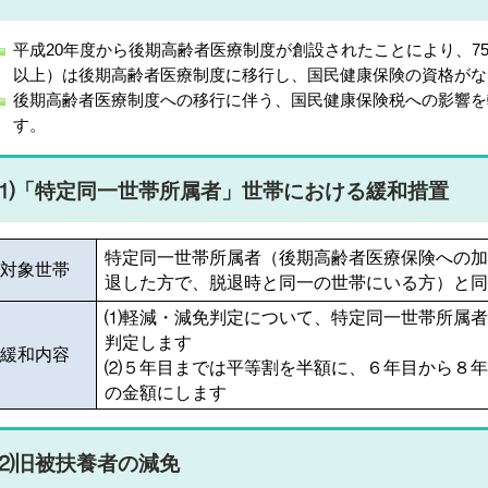
平成20年度から後期高齢者医療制度が創設されたことにより、7
以上）は後期高齢者医療制度に移行し、国民健康保険の資格がな
後期高齢者医療制度への移行に伴う、国民健康保険税への影響を
す。
⑴「特定同一世帯所属者」世帯における緩和措置
特定同一世帯所属者（後期高齢者医療保険への
対象世帯
退した方で、脱退時と同一の世帯にいる方）と
⑴軽減・減免判定について、特定同一世帯所属
判定します
緩和内容
⑵５年目までは平等割を半額に、６年目から８
の金額にします
⑵旧被扶養者の減免