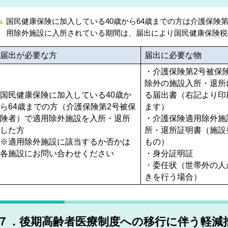
国民健康保険に加入している40歳から64歳までの方は介護保険
用除外施設に入所されている期間は、届出により国民健康保険税
届出が必要な方
届出に必要な物
・介護保険第2号被保
除外の施設入所・退所
国民健康保険に加入している40歳か
る届出書（右記より印
ら64歳までの方（介護保険第2号被保
ます）
険者）で適用除外施設を入所・退所
・介護保険適用除外施
した方
所・退所証明書（施設
※適用除外施設に該当するか否かは
もの）
各施設にお問い合わせください
・身分証明証
・委任状（世帯外の人
きを行う場合）
７．後期高齢者医療制度への移行に伴う軽減