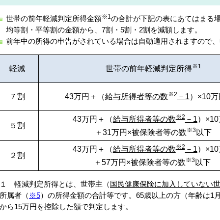
※1
世帯の前年軽減判定所得金額
の合計が下記の表にあてはまる場
均等割・平等割の金額から、7割・5割・2割を減額します。
前年中の所得の申告がされている場合は自動適用されますので、
※1
軽減
世帯の前年軽減判定所得
※2
７割
43万円＋（
給与所得者等の数
－1
）×10
※2
43万円＋（
給与所得者等の数
－1
）×1
５割
※3
＋31万円×被保険者等の数
以下
※2
43万円＋（
給与所得者等の数
－1
）×1
２割
※3
＋57万円×被保険者等の数
以下
１ 軽減判定所得とは、世帯主（
国民健康保険に加入していない
所属者（
※5
）の所得金額の合計等です。65歳以上の方（年齢は1
から15万円を控除した額で判定します。