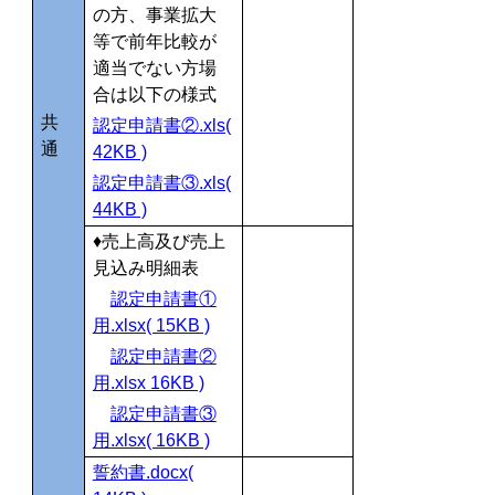
の方、事業拡大
等で前年比較が
適当でない方場
合は以下の様式
共
認定申請書②.xls(
通
42KB )
認定申請書③.xls(
44KB )
♦売上高及び売上
見込み明細表
認定申請書①
用.xlsx( 15KB )
認定申請書②
用.xlsx 16KB )
認定申請書③
用.xlsx( 16KB )
誓約書.docx(