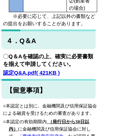
②(創業者
の場合)
※必要に応じて、上記以外の書類など
の提出をお願いすることがあります。
４．Q＆A
〇
Q＆Aを確認の上、確実に必要書類
を揃えて申請してください。
認定Q&A.pdf( 421KB )
【留意事項】
○本認定とは別に、金融機関及び信用保証協会
による融資を受けるための審査があります。
○本認定の有効期限内
（発行日から30日以
内）
に金融機関及び信用保証協会に対し