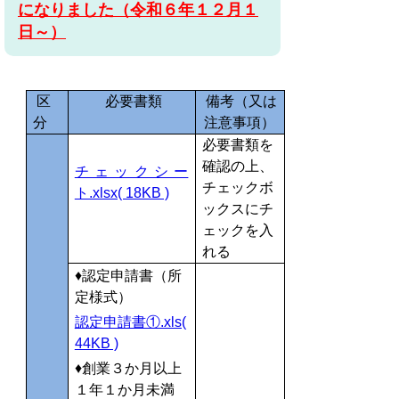
になりました（令和６年１２
月１
日～）
区
必要書類
備考（又は
分
注意事項）
必要書類を
確認の上、
チェックシー
チェックボ
ト.xlsx( 18KB )
ックスにチ
ェックを入
れる
♦認定申請書（所
定様式）
認定申請書①.xls(
44KB )
♦創業３か月以上
１年１か月未満