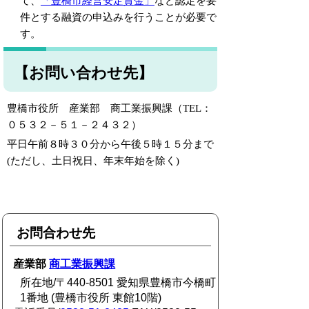
て、
「豊橋市経営安定資金」
など認定を要
件とする融資の申込みを行うことが必要で
す。
【お問い合わせ先】
豊橋市役所 産業部 商工業振興課（
TEL
：
０５３２－５１－２４３２）
平日午前
８時３０分から
午後５
時１５分
まで
(
ただし、土日祝日、年末年始を除く
)
お問合わせ先
産業部
商工業振興課
所在地/〒440-8501 愛知県豊橋市今橋町
1番地 (豊橋市役所 東館10階)