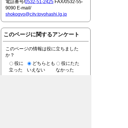
電話番号/
0532-51-2425
FAX/0532-55-
9090 E-mail/
shokogyo@city.toyohashi.lg.jp
このページに関するアンケート
このページの情報は役に立ちました
か？
役に
どちらとも
役にたた
立った
いえない
なかった
このページに関してご意見がありまし
たら、500文字以内でご記入くださ
い。
（ご注意）住所や電話番号などの個人情報は記
入しないでください。なお、回答が必要な お問
合わせは、直接このページのお問合わせ先へご
連絡ください。