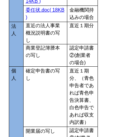
14KB )
委任状.doc( 18KB
金融機関持
)
込みの場合
直近の法人事業
直近１期分
法
概況説明書の写
人
し
商業登記簿謄本
認定申請書
の写し
②(創業者
の場合)
個
確定申告書の写
直近１期
人
し
分、（青色
申告者であ
れば青色申
告決算書、
白色申告で
あれば収支
内訳書）
認定申請書
開業届の写し