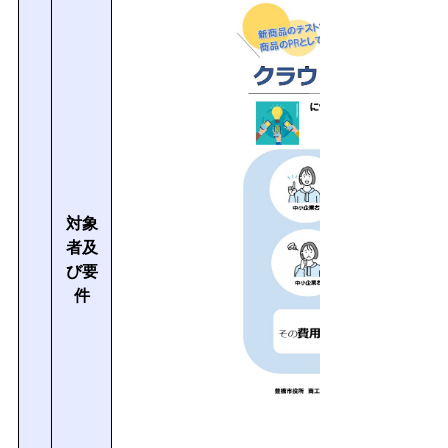
対象
者及
び要
件