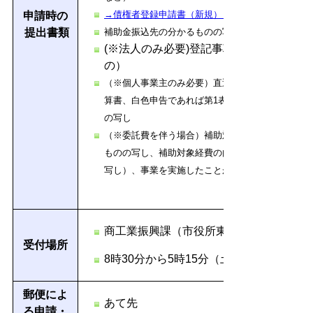
→債権者登録申請書（新規）
申請時の
提出書類
補助金振込先の分かるものの写し
(※法人のみ必要)登記事項証明書の写し
の）
（※個人事業主のみ必要）直近の確定申告書の写し
算書、白色申告であれば第1表と収支内訳書で可）
の写し
（※委託費を伴う場合）
補助対象経費の支出を証す
ものの写し、補助対象経費の内訳が分かる書類（明
写し）、事業を実施したことが分かる委託成果物等
商工業振興課（市役所東館10階）
受付場所
8時30分から5時15分（土、日、祝日及
郵便によ
あて先
る申請・