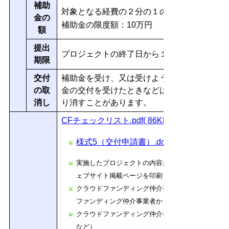
補助
対象となる経費の２分の１の額（１，０００
金の
補助金の限度額：10万円
額
提出
プロジェクトの終了日から１年以内かつ申請
期限
交付
補助金を受け、又は受けようとする方が偽り
の取
金の交付を受けたときなどは、補助金の交付
消し
り消すことがあります。
CFチェックリスト.pdf( 86KB )
様式5（交付申請書）.doc( 85KB )
実施したプロジェクトの内容がわかる書類（クラウ
ェブサイト掲載ページを印刷したものなど）
クラウドファンディング仲介事業者に手数料を支払
ファンディング仲介事業者から送られてくる支払い
クラウドファンディング仲介事業者からの支援金入
など）