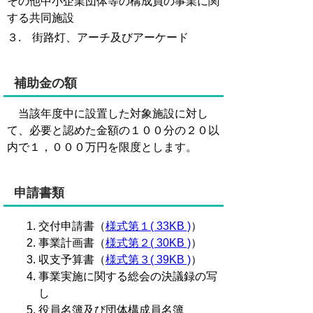
その他中小企業団体等の構成員の事業に関
する共同施設
３. 街路灯、アーチ及びアーケード
補助金の額
当該年度中に設置した対象施設に対し
て、必要と認めた金額の１００分の２０以
内で１，０００万円を限度とします。
申請書類
交付申請書（
様式第１( 33KB )
）
事業計画書（
様式第２( 30KB )
）
収支予算書（
様式第３( 39KB )
）
事業実施に関する総会の決議録の写
し
役員名簿及び団体構成員名簿