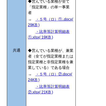
◆営んでいる業種が全て
「指定業種」の単一事業
者
→
・５号（ロ）①..docx(
29KB )
・比率等計算明細表
①.xlsx( 19KB )
共通
◆営んでいる
業種が、兼業
者（全てが指定業種または
指定業種と非指定業種を兼
業している）である場合
→
・５号（ロ）②.docx(
24KB )
・比率等計算明細表
②.xlsx( 21KB )