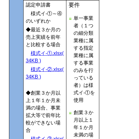
要件
認定申請書
様式イ-①～④
単一事業
のいずれか
者（１つ
◆最近３か月の
の細分類
売上実績を前年
業種に属
と比較する場合
する指定
様式イ-①.xlsx(
業種に属
34KB )
する事業
様式イ-②.xlsx(
のみを行
34KB )
っている
者
）は様
式イ-①を
◆創業３か月以
使用
上１年１か月未
満の場合、事業
創業３か
拡大等で前年比
月以上１
較ができない場
年１か月
合
未満の場
様式イ-③.xlsx(