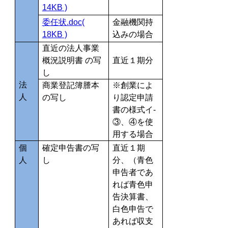
14KB )
委任状.doc(
金融機関持
18KB )
込みの場合
直近の法人事業
概況説明書 の写
直近１期分
し
法
商業登記簿謄本
※創業によ
人
の写し
り認定申請
書の様式イ-
③、④を使
用する場合
個
確定申告書の写
直近１期
人
し
分、（青色
申告者であ
れば青色申
告決算書、
白色申告で
あれば収支