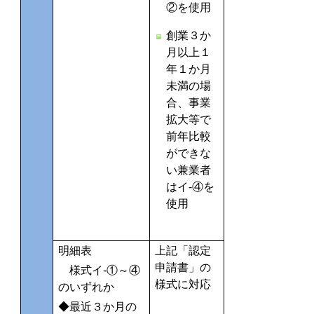
②を使用
創業３か
月以上１
年１か月
未満の場
合、事業
拡大等で
前年比較
ができな
い兼業者
はイ‐④を
使用
明細表
上記「認定
申請書」の
様式イ‐①～④
様式に対応
のいずれか
◆最近３か月の