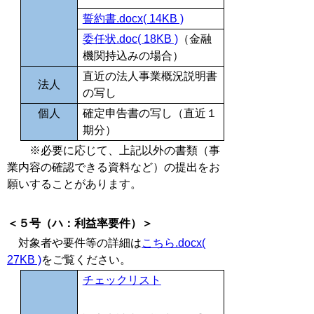
誓約書.docx( 14KB )
委任状.doc( 18KB )
（金融
機関持込みの場合）
直近の法人事業概況説明書
法人
の写し
個人
確定申告書の写し（
直近１
期分）
※必要に応じて、上記以外の書類（事
業内容の確認できる資料など）の提出をお
願いすることがあります。
＜
５号（ハ：利益率要件）＞
対象者や要件等の詳細は
こちら.docx(
27KB )
をご覧ください。
チェックリスト