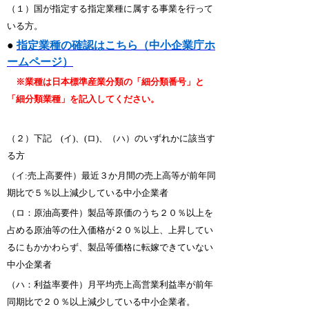
（１）国が指定する指定業種に属する事業を行って
いる方。
●
指定業種の確認はこちら（中小企業庁ホ
ームページ）
※業種は日本標準産業分類の「細分類番号」と
「細分類業種」を記入してください。
（２）下記 (イ)、(ロ)、（ハ）のいずれかに該当す
る方
（イ:売上高要件）最近３か月間の売上高等が前年同
期比で５％以上減少している中小企業者
（ロ：原油高要件）製品等原価のうち２０％以上を
占める原油等の仕入価格が２０％以上、上昇してい
るにもかかわらず、製品等価格に転嫁できていない
中小企業者
（ハ：利益率要件）月平均売上高営業利益率が前年
同期比で２０％以上減少している中小企業者。