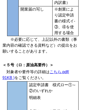
内訳書）
開業届の写し
※創業によ
り認定申請
書の様式イ-
③、④を使
用する場合
※必要に応じて、上記以外の書類（事
業内容の確認できる資料など）の提出をお
願いすることがあります。
＜
５号（ロ：原油高要件）＞
対象者や要件等の詳細は
こちら.pdf(
91KB )
をご覧ください。
認定申請書 様式ロー①～
②のいずれか
明細表