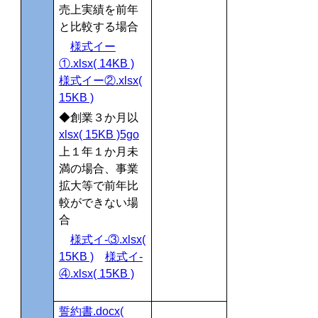
売上実績を前年
と比較する場合
様式イー
①.xlsx( 14KB )
様式イー②
.xlsx(
15KB )
◆創業３か月以
xlsx( 15KB )5go
上１年１か月未
満の場合、事業
拡大等で前年比
較ができない場
合
様式イ-③.xlsx(
15KB )
様式イ-
④.xlsx( 15KB )
誓約書.docx(