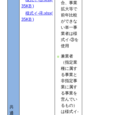
合、事業
35KB )
拡大等で
様式イ-④.xlsx(
前年比較
35KB )
ができな
い単一事
業者は様
式イ‐③を
使用
兼業者
（指定業
種に属す
る事業と
非指定事
業に属す
る事業を
営んでい
るもの）
共
は様式イ-
通