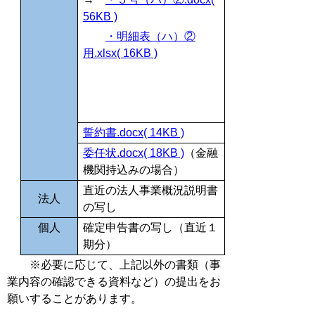
56KB )
・明細表（ハ）②
用.xlsx( 16KB )
誓約書.docx( 14KB )
委任状.docx( 18KB )
（金融
機関持込みの場合）
直近の法人事業概況説明書
法人
の写し
個人
確定申告書の写し（
直近１
期分）
※必要に応じて、上記以外の書類（事
業内容の確認できる資料など）の提出をお
願いすることがあります。