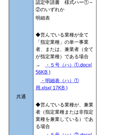
認定申請書 様式ハー①～
②のいずれか
明細表
◆営んでいる業種が全て
「指定業種」の単一事業
者、または、兼業者（全て
が指定業種）である場合
→
・５号（ハ）①.docx(
56KB )
・明細表（ハ）①
用.xlsx( 17KB )
共通
◆営んでいる業種が、兼業
者（指定業種または非指定
業種を兼業している）であ
る場合
→
・５号（ハ）②.docx(