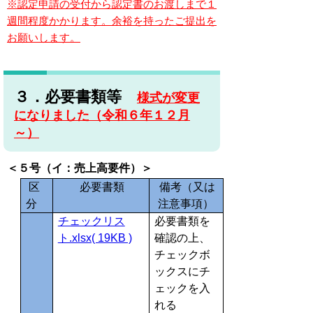
※認定申請の受付から認定書のお渡しまで１
週間程度かかります。余裕を持ったご提出を
お願いします。
３．必要書類等
様式が
変更
になりました（令和６年１２月
～）
＜５号（イ：売上高要件）＞
区
必要書類
備考（又は
分
注意事項）
チェックリス
必要書類を
ト.xlsx( 19KB )
確認の上、
チェックボ
ックスにチ
ェックを入
れる