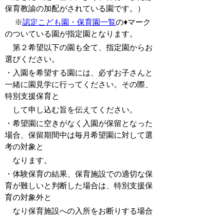
保育教諭の加配がされている園です。）
※
認定こども園・保育園一覧
の♦マーク
のついている園が指定園となります。
第２希望以下の園も全て、指定園からお
選びください。
・入園を希望する園には、必ずお子さんと
一緒に園見学に行ってください。その際、
特別支援保育と
し
て
申し込む旨を伝えてください。
・希望園に空きがなく入園が保留となった
場合、保留期間中は毎月希望園に対して選
考の対象と
なります。
・体験保育の結果、保育施設での適切な保
育が難しいと判断した場合は、特別支援保
育の対象外と
な
り保育施設への入所をお断りする場合