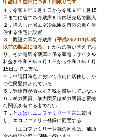
申請は１世帯につき１回限りです
１．令和８年５月１日から令和９年１月15
日までに省エネ冷蔵庫を市内販売店で購入
２．購入した省エネ冷蔵庫を市内の自ら居
住する住宅に設置
３．既設の電気冷蔵庫（
平成23(2011)年式
以前の製品に限る。
）からの買い替えであ
り、その電気冷蔵庫に係る家電リサイクル
料金を令和８年５月１日から令和９年１月
15日までに支払
４．申請日時点において市内に居住し、か
つ住民登録されている
５．豊橋市が徴収する税を滞納していない
６．暴力団員、暴力団又は暴力団員と密接
な関係を有する者でない
７．
とよはしエコファミリー宣言
に賛同
し、エコファミリー登録に同意する
（エコファミリー登録の同意は、補助
金の申請の際に同時に行います。）