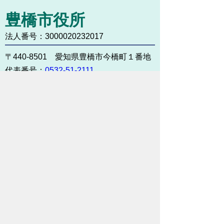
豊橋市役所
法人番号：3000020232017
〒440-8501 愛知県豊橋市今橋町１番地
代表番号：
0532-51-2111
開庁日時：
月曜日～金曜日 午前8時30
分～午後5時15分まで
（土・日・祝祭日・年末年始
＜12月29日から1月3日＞は
除く）
各課連絡先
お問い合わせ