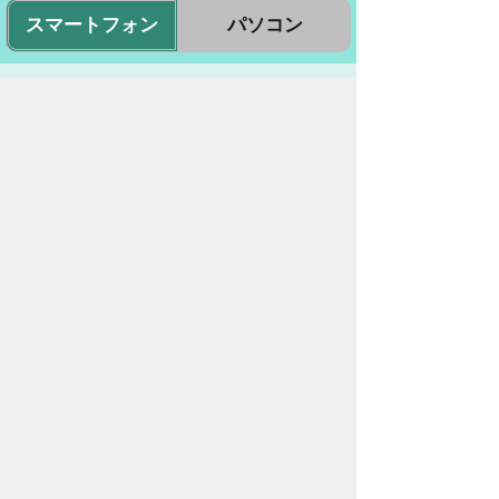
スマートフォン
パソコン
豊橋市役所
法人番号：3000020232017
〒440-8501 愛知県豊橋市今橋町１番地
代表番号：
0532-51-2111
開庁日時：
月曜日～金曜日 午前8時30
分～午後5時15分まで
（土・日・祝祭日・年末年始
＜12月29日から1月3日＞は
除く）
各課連絡先