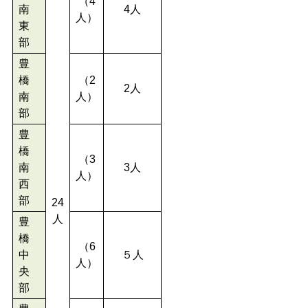
（4
南
4人
人）
東
部
豊
橋
（2
2人
南
人）
部
豊
橋
（3
南
3人
人）
西
部
24
人
豊
橋
（6
中
５人
人）
央
部