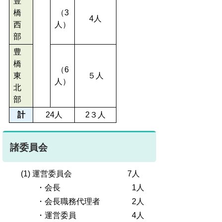
豊
橋
（3
4人
西
人）
部
豊
橋
（6
東
５人
人）
北
部
計
24人
2３人
諸委員会
(1) 運営委員会 7人
・会長 1人
・会長職務代理者 2人
・運営委員 4人