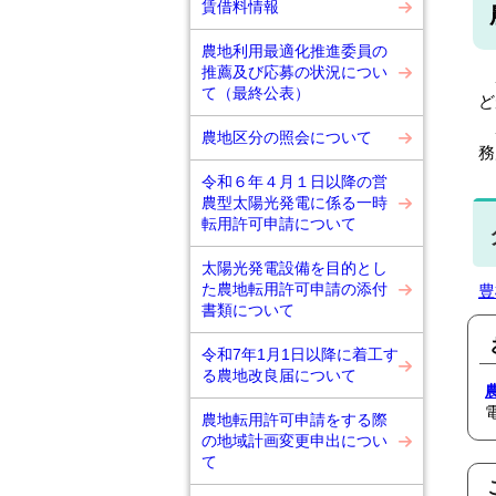
賃借料情報
農地利用最適化推進委員の
推薦及び応募の状況につい
農
て（最終公表）
ど
農
農地区分の照会について
務
令和６年４月１日以降の営
農型太陽光発電に係る一時
転用許可申請について
太陽光発電設備を目的とし
た農地転用許可申請の添付
豊
書類について
令和7年1月1日以降に着工す
る農地改良届について
農地転用許可申請をする際
の地域計画変更申出につい
て