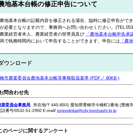
農地基本台帳の修正申告について
地基本台帳の記載内容を修正される場合、臨時に修正申告ができ
が必要となりますので、事務局へお問い合わせください。(TEL 0532-51
業経営者本人、農業経営者の世帯員及び
「農地基本台帳申告承
局で執務時間内において申告することができます。申告には
「農
ダウンロード
橋市農業委員会農地基本台帳等事務取扱基準 (PDF／ 80KB )
お問合わせ先
農業委員会事務局
所在地/〒440-8501 愛知県豊橋市今橋町1番地 (豊橋
電話番号/
0532-51-2950
E-mail/
nogyoiinkai@city.toyohashi.lg.jp
このページに関するアンケート