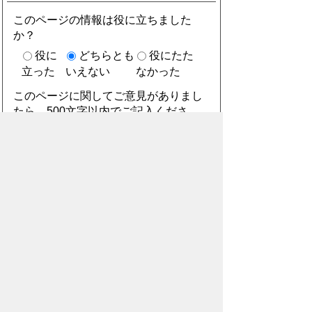
このページの情報は役に立ちました
か？
役に
どちらとも
役にたた
立った
いえない
なかった
このページに関してご意見がありまし
たら、500文字以内でご記入くださ
い。
（ご注意）住所や電話番号などの個人情報は記
入しないでください。なお、回答が必要な お問
合わせは、直接このページのお問合わせ先へご
連絡ください。