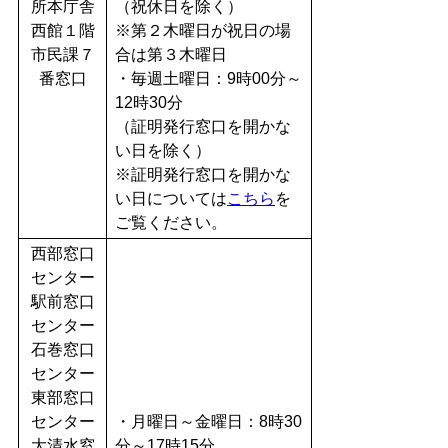
所本庁舎
（祝休日を除く）
西館１階
※第２木曜日が祝日の場
市民課７
合は第３木曜日
番窓口
・毎週土曜日：9時00分～
12時30分
（証明発行窓口を開かな
い日を除く）
※証明発行窓口を開かな
い日については
こちら
を
ご覧ください。
西部窓口
センター
駅前窓口
センター
石巻窓口
センター
東部窓口
センター
・月曜日～金曜日：8時30
大清水窓
分～17時15分