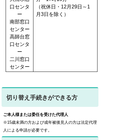
口センタ
（祝休日・12月29日～1
ー
月3日を除く）
南部窓口
センター
高師台窓
口センタ
ー
二川窓口
センター
切り替え手続きができる方
ご本人様または委任を受けた代理人
※15歳未満の方および成年被後見人の方は法定代理
人による申請が必要です。