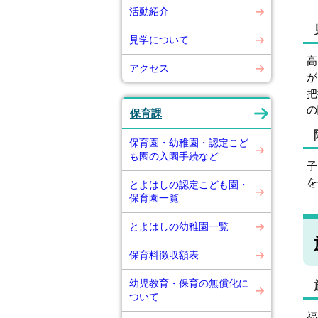
活動紹介
見学について
高
アクセス
が
把
の
保育課
保育園・幼稚園・認定こど
も園の入園手続など
子
を
とよはしの認定こども園・
保育園一覧
とよはしの幼稚園一覧
保育料徴収額表
幼児教育・保育の無償化に
ついて
福