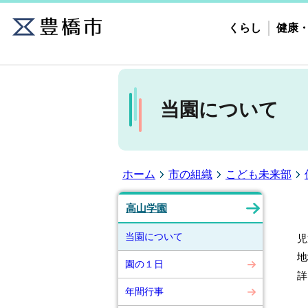
くらし
健康
当園について
ホーム
市の組織
こども未来部
高山学園
当園について
児
地
園の１日
詳
年間行事