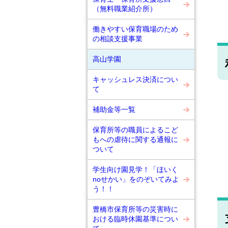
言
（無料職業紹介所）
・
働きやすい保育職場のため
の相談支援事業
高山学園
キャッシュレス決済につい
て
・
補助金等一覧
通
保育所等の職員によるこど
・
もへの虐待に関する通報に
詳
ついて
・
学生向け園見学！「ほいく
noせかい」をのぞいてみよ
う！！
豊橋市保育所等の災害時に
おける臨時休園基準につい