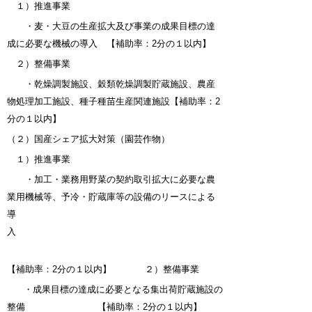
１）推進事業
・麦・大豆の生産拡大及び事業の成果目標の達
成に必要な機械の導入 【補助率：2分の１以内】
２）整備事業
・乾燥調製施設、穀類乾燥調製貯蔵施設、農産
物処理加工施設、種子種苗生産関連施設【補助率：2
分の１以内】
（２）国産シェア拡大対策（園芸作物）
１）推進事業
・加工・業務用野菜の契約取引拡大に必要な農
業用機械等、予冷・貯蔵庫等の設備のリースによる
導
入
【補助率：2分の１以内】
２）整備事業
・成果目標の達成に必要となる集出荷貯蔵施設の
整備 【補助率：2分の１以内】