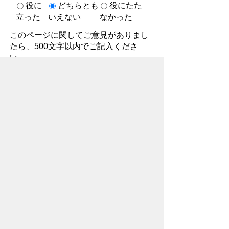
役に
どちらとも
役にたた
立った
いえない
なかった
このページに関してご意見がありまし
たら、500文字以内でご記入くださ
い。
（ご注意）住所や電話番号などの個人情報は記
入しないでください。なお、回答が必要な お問
合わせは、直接このページのお問合わせ先へご
連絡ください。
スマートフォン
パソコン