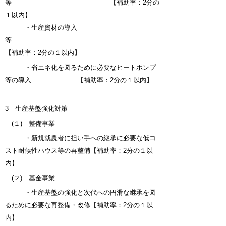
等 【補助率：
2分の
１
以内】
・生産資材の導入
等
【補助率：
2分の１
以内】
・省エネ化を図るために必要なヒートポンプ
等の導入 【補助率：
2分の１
以内】
3 生産基盤強化対策
(１) 整備事業
・新規就農者に担い手への継承に必要な低コ
スト耐候性ハウス等の再整備【補助率：2分の１以
内】
(２) 基金事業
・生産基盤の強化と次代への円滑な継承を図
るために必要な再整備・改修【補助率：
2分の１
以
内】