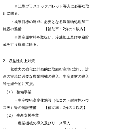
※11型プラスチックパレット導入に必要な取
組に限る。
・成果目標の達成に必要となる農産物処理加工
施設の整備 【補助率：2分の１以内】
※国産原材料を取扱い、冷凍加工及び冷蔵貯
蔵を行う取組に限る。
2 収益性向上対策
収益⼒の強化に計画的に取組む産地に対し、計
画の実現に必要な農業機械の導入、生産資材の導入
等を総合的
に⽀援。
(１) 整備事業
・⽣産技術⾼度化施設（低コスト耐候性ハウ
ス等）等の施設整備 【補助率：2分の１以内】
(２) 生産支援事業
・農業機械の導入及びリース導入