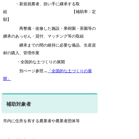
・新規就農者、担い手に継承する取
組 【補助率：定
額】
再整備・改修した施設・果樹園・茶園等の
継承のあっせん・貸付、マッチング等の取組
継承までの間の維持に必要な備品、生産資
材の購入、管理作業
・全国的な土づくりの展開
別ページ参照→
「全国的な土づくりの展
開」
補助対象者
市内に住所を有する農業者や農業者団体等