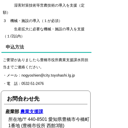
湿害対策技術等営農技術の導入を支援（定
額）
３ 機械・施設の導入（１が必須）
⽣産拡⼤に必要な機械・施設の導⼊を⽀援
（１/2以内）
申込方法
ご要望がありましたら豊橋市役所農業支援課水田担
当までご連絡ください。
・メール：nogyoshien@city.toyohashi.lg.jp
・電 話：0532-51-2476
お問合わせ先
産業部
農業支援課
所在地/〒440-8501 愛知県豊橋市今橋町
1番地 (豊橋市役所 西館3階)