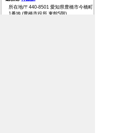
所在地/〒440-8501 愛知県豊橋市今橋町
1番地 (豊橋市役所 東館5階)
電話番号/
0532-51-2027
E-mail/
gyosei@city.toyohashi.lg.jp
スマートフォン
パソコン
豊橋市役所
法人番号：3000020232017
〒440-8501 愛知県豊橋市今橋町１番地
代表番号：
0532-51-2111
開庁日時：
月曜日～金曜日 午前8時30
分～午後5時15分まで
（土・日・祝祭日・年末年始