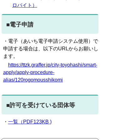
ロバイト）
■電子申請
・電子（あいち電子申請システム使用）で
申請する場合は、以下のURLからお願いし
ます。
https://ttzk.graffer.jp/city-toyohashi/smart-
apply/apply-procedure-
alias/120rogomousshikomi
■許可を受けている団体等
・
一覧（PDF123KB )