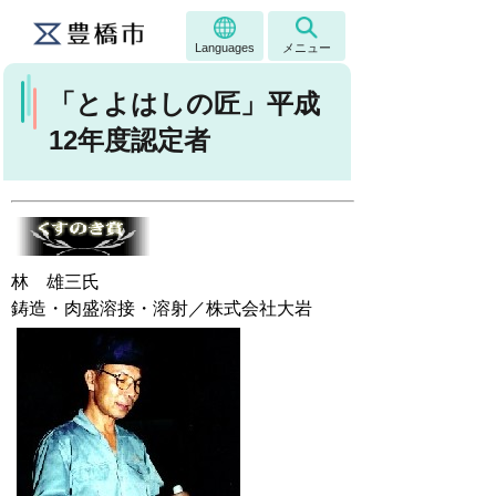
Languages
メニュー
「とよはしの匠」平成
12年度認定者
林 雄三氏
鋳造・肉盛溶接・溶射／株式会社大岩