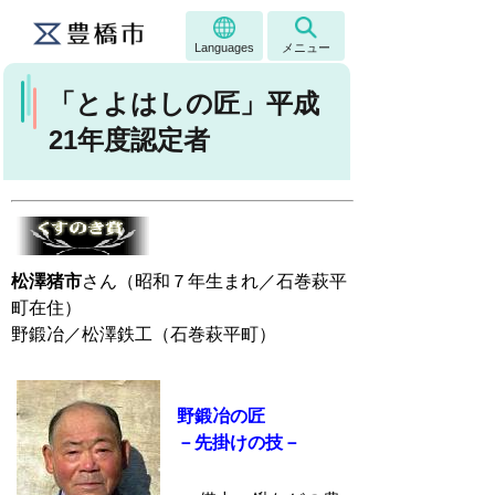
Languages
メニュー
「とよはしの匠」平成
21年度認定者
松澤猪市
さん（昭和７年生まれ／石巻萩平
町在住）
野鍛冶／松澤鉄工（石巻萩平町）
野鍛冶の匠
－先掛けの技－