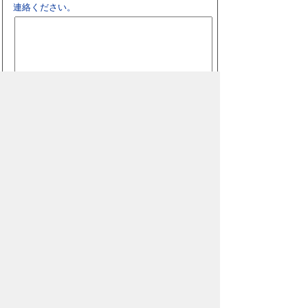
連絡ください。
スマートフォン
パソコン
豊橋市役所
法人番号：3000020232017
〒440-8501 愛知県豊橋市今橋町１番地
代表番号：
0532-51-2111