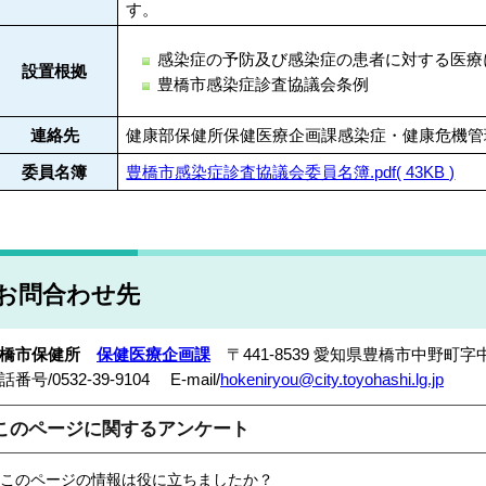
す。
感染症の予防及び感染症の患者に対する医療
設置根拠
豊橋市感染症診査協議会条例
連絡先
健康部保健所保健医療企画課感染症・健康危機管理グル
委員名簿
豊橋市感染症診査協議会委員名簿.pdf( 43KB )
お問合わせ先
豊橋市保健所
保健医療企画課
〒441-8539 愛知県豊橋市中野町字
話番号/0532-39-9104 E-mail/
hokeniryou@city.toyohashi.lg.jp
このページに関するアンケート
このページの情報は役に立ちましたか？