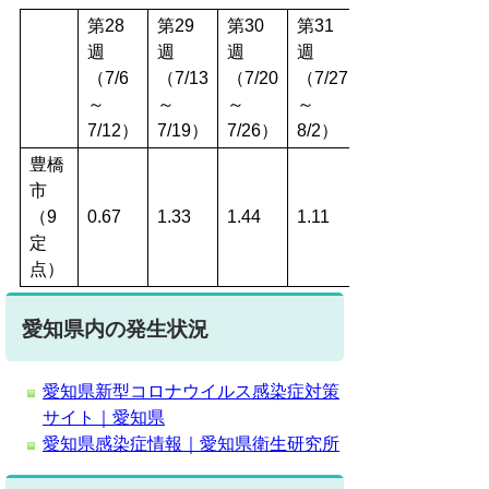
第28
第29
第30
第31
週
週
週
週
（7/6
（7/13
（7/20
（7/27
～
～
～
～
7/12）
7/19）
7/26）
8/2）
豊橋
市
（9
0.67
1.33
1.44
1.11
定
点）
愛知県内の発生状況
愛知県新型コロナウイルス感染症対策
サイト｜愛知県
愛知県感染症情報｜愛知県衛生研究所