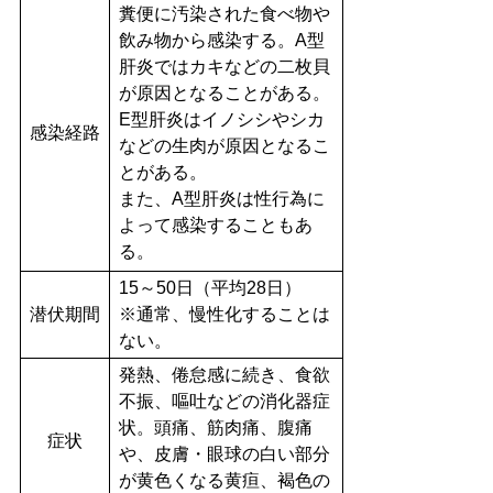
糞便に汚染された食べ物や
飲み物から感染する。A型
肝炎ではカキなどの二枚貝
が原因となることがある。
E型肝炎はイノシシやシカ
感染経路
などの生肉が原因となるこ
とがある。
また、A型肝炎は性行為に
よって感染することもあ
る。
15～50日（平均28日）
潜伏期間
※通常、慢性化することは
ない。
発熱、倦怠感に続き、食欲
不振、嘔吐などの消化器症
状。頭痛、筋肉痛、腹痛
症状
や、皮膚・眼球の白い部分
が黄色くなる黄疸、褐色の