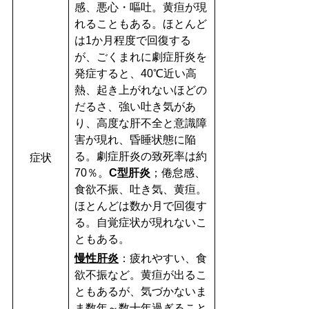
感、悪心・嘔吐。黄疸が現
れることもある。ほとんど
は1か月程度で回復する
が、ごくまれに劇症肝炎を
発症すると、40℃近い高
熱、起き上がれないほどの
だるさ、強い吐き気があ
り、高度な肝不全と意識障
害が現れ、昏睡状態に陥
る。劇症肝炎の致死率は約
症状
70％。
C型肝炎
；倦怠感、
食欲不振、吐き気、黄疸。
ほとんどは数か月で回復す
る。自覚症状が現れないこ
ともある。
慢性肝炎
：疲れやすい、食
欲不振など。黄疸が出るこ
ともあるが、気づかないま
ま数年～数十年過ぎること