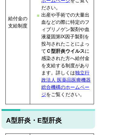
ホームページ
をご覧く
ださい。
出産や手術での大量出
給付金の
血などの際に特定のフ
支給制度
ィブリノゲン製剤や血
液凝固第IX因子製剤を
投与されたことによっ
て
Ｃ型肝炎ウイルス
に
感染された方へ給付金
を支給する制度があり
ます。詳しくは
独立行
政法人 医薬品医療機器
総合機構のホームペー
ジ
をご覧ください。
A型肝炎・E型肝炎