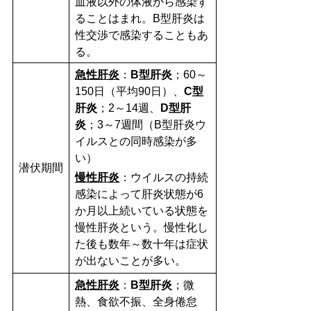
血液以外の体液から感染す
ることはまれ。B型肝炎は
性交渉で感染することもあ
る。
急性肝炎
：
B型肝炎
；60～
150日（平均90日）、
C型
肝炎
；2～14週、
D型肝
炎
；3～7週間（B型肝炎ウ
イルスとの同時感染が多
い）
潜伏期間
慢性肝炎
：ウイルスの持続
感染によって肝炎状態が6
か月以上続いている状態を
慢性肝炎という。慢性化し
た後も数年～数十年は症状
が出ないことが多い。
急性肝炎
：
B型肝炎
；微
熱、食欲不振、全身倦怠