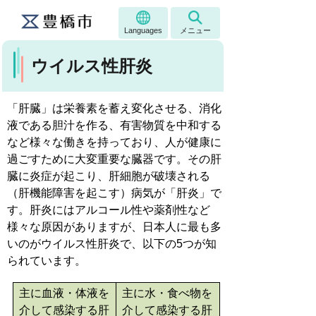
Languages
メニュー
ウイルス性肝炎
「肝臓」は栄養素を蓄え変化させる、消化
液である胆汁を作る、有害物質を中和する
など様々な働きを持っており、人が健康に
過ごすために大変重要な臓器です。その肝
臓に炎症が起こり、肝細胞が破壊される
（肝機能障害を起こす）病気が「肝炎」で
す。肝炎にはアルコール性や薬剤性など
様々な原因がありますが、日本人に最も多
いのがウイルス性肝炎で、以下の5つが知
られています。
主に血液・体液を
主に水・食べ物を
介して感染する肝
介して感染する肝