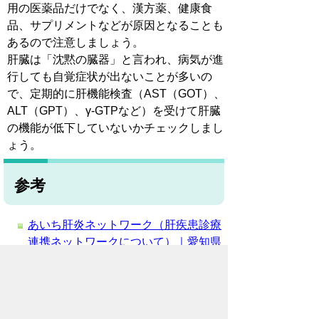
用の医薬品だけでなく、漢方薬、健康食
品、サプリメントなどが原因となることも
あるので注意しましょう。
肝臓は「沈黙の臓器」と言われ、病気が進
行しても自覚症状が出ないことが多いの
で、定期的に肝機能検査（AST（GOT）、
ALT（GPT）、γ-GTPなど）を受けて肝臓
の機能が低下していないかチェックしまし
ょう。
参考
あいち肝炎ネットワーク（肝疾患診療
連携ネットワークについて）｜愛知県
B型肝炎｜
国立健康危機管理研究機構
JIHS
｜
厚生労働省検疫所
C型肝炎｜
国立健康危機管理研究機構
JIHS
｜
厚生労働省検疫所