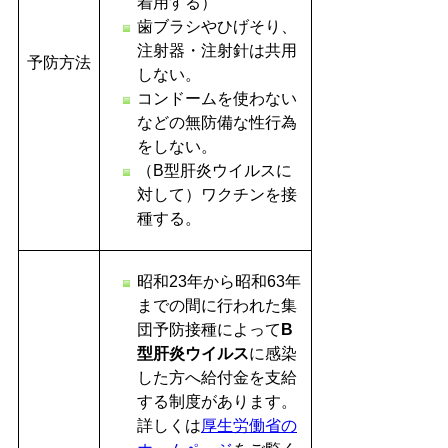
着用する）
歯ブラシやひげそり、
注射器・注射針は共用
予防方法
しない。
コンドームを使わない
などの無防備な性行為
をしない。
（B型肝炎ウイルスに
対して）ワクチンを接
種する。
昭和23年から昭和63年
までの間に行われた集
団予防接種によって
B
型肝炎ウイルス
に感染
した方へ給付金を支給
する制度があります。
詳しくは
厚生労働省の