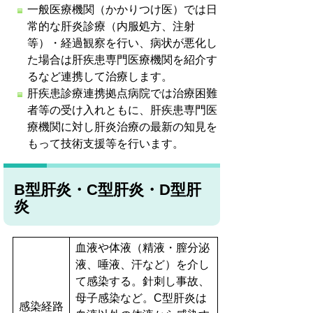
一般医療機関（かかりつけ医）では日
常的な肝炎診療（内服処方、注射
等）・経過観察を行い、病状が悪化し
た場合は肝疾患専門医療機関を紹介す
るなど連携して治療します。
肝疾患診療連携拠点病院では治療困難
者等の受け入れともに、肝疾患専門医
療機関に対し肝炎治療の最新の知見を
もって技術支援等を行います。
B型肝炎・C型肝炎・
D型肝
炎
血液や体液（精液・膣分泌
液、唾液、汗など）を介し
て感染する。針刺し事故、
母子感染など。C型肝炎は
感染経路