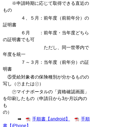
※申請時期に応じて取得できる直近の
もの
４、５月：前年度（前前年分）の
証明書
６月 ：前年度・当年度どちら
の証明書でも可
ただし、同一世帯内で
年度を統一
７～３月：当年度（前年分）の証
明書
⑤受給対象者の保険種別が分かるものの
写し（㋐または㋑）
㋐マイナポータルの「資格確認画面」
を印刷したもの（申請日から3か月以内の
も
の
➡
手順書【android】
手順
書【iPhone】