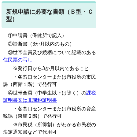
新規申請に必要な書類（Ｂ型・Ｃ
型）
①申請書（保健所で記入）
②診断書（3か月以内のもの）
③世帯全員及び続柄について記載のある
住民票の写し
※発行日から3か月以内であること
・各窓口センターまたは市役所の市民
課（西館１階）で発行可
④世帯全員（中学生以下は除く）の
課税
証明書又は非課税証明書
・各窓口センターまたは市役所の資産
税課（東館２階）で発行可
※市民税（所得割）がわかる市民税の
決定通知書などで代用可