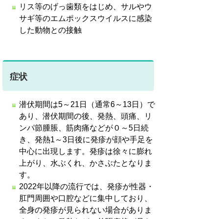
リス等のげっ歯類をはじめ、サルやウ
サギ等のエムポックスウイルスに感染
した動物との接触
症状
潜伏期間は5～21日（通常6～13日）で
あり、潜伏期間の後、発熱、頭痛、リ
ンパ節腫脹、筋肉痛などが０～5日続
き、発熱1～3日後に発疹が顔や手足を
中心に出現します。発疹は
徐々に膨れ
上がり、水ぶくれ、かさぶたとなりま
す。
2022年以降の流行では、発疹が性器・
肛門周囲や口腔などに集中しており、
全身の発疹が見られない場合がありま