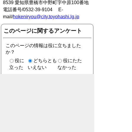
8539 愛知県豊橋市中野町字中原100番地
電話番号/0532-39-9104 E-
mail/
hokeniryou@city.toyohashi.lg.jp
このページに関するアンケート
このページの情報は役に立ちました
か？
役に
どちらとも
役にたた
立った
いえない
なかった
このページに関してご意見がありまし
たら、500文字以内でご記入くださ
い。
（ご注意）住所や電話番号などの個人情報は記
入しないでください。なお、回答が必要な お問
合わせは、直接このページのお問合わせ先へご
連絡ください。