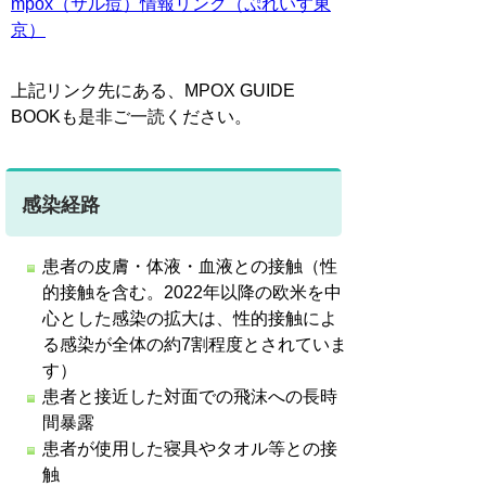
mpox（サル痘）情報リンク（ぷれいす東
京）
上記リンク先にある、MPOX GUIDE
BOOKも是非ご一読ください。
感染経路
患者の皮膚・体液・血液との接触（性
的接触を含む。2022年以降の欧米を中
心とした感染の拡大は、性的接触によ
る感染が全体の約7割程度とされていま
す）
患者と接近した対面での飛沫への長時
間暴露
患者が使用した寝具やタオル等との接
触