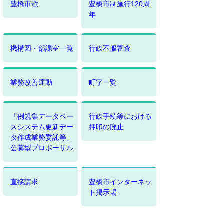
豊橋市歌
豊橋市制施行120周
年
機構図・部課室一覧
行政不服審査
業務改善運動
町字一覧
「例規集データベー
行政手続等における
スシステム更新デー
押印の廃止
タ作成業務委託等」
公募型プロポーザル
直接請求
豊橋市インターネッ
ト掲示場