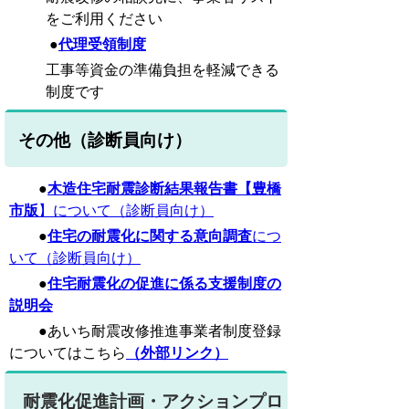
をご利用ください
●
代理受領制度
工事等資金の準備負担を軽減できる
制度です
その他（診断員向け）
●
木造住宅耐震診断結果報告書【豊橋
市版
】について（診断員向け）
●
住宅の耐震化に関する意向調査
につ
いて（診断員向け）
●
住宅耐震化の促進に係る支援制度の
説明会
●あいち耐震改修推進事業者制度登録
についてはこちら
（外部リンク）
耐震化促進計画・アクションプロ