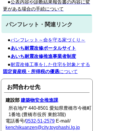
●
公表内容や診断結果報告書の内容に変
更がある場合の手続について
パンフレット・関連リンク
●
パンフレット～命を守る家づくり～
●
あいち耐震改修ポータルサイト
●
あいち耐震改修推進事業者制度
●
耐震改修工事をした住宅を対象とする
固定資産税・所得税の優遇
について
お問合わせ先
建設部
建築物安全推進課
所在地/〒440-8501 愛知県豊橋市今橋町
1番地 (豊橋市役所 東館3階)
電話番号/
0532-51-2579
E-mail/
kenchikuanzen@city.toyohashi.lg.jp