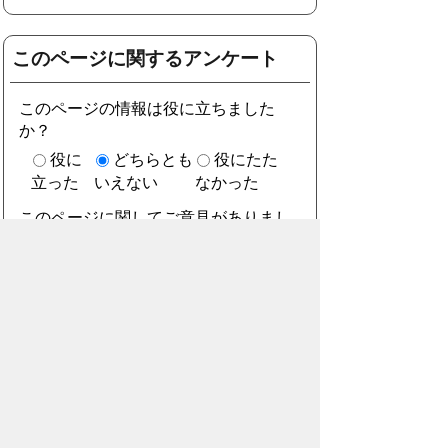
このページに関するアンケート
このページの情報は役に立ちました
か？
役に
どちらとも
役にたた
立った
いえない
なかった
このページに関してご意見がありまし
たら、500文字以内でご記入くださ
い。
（ご注意）住所や電話番号などの個人情報は記
入しないでください。なお、回答が必要な お問
合わせは、直接このページのお問合わせ先へご
連絡ください。