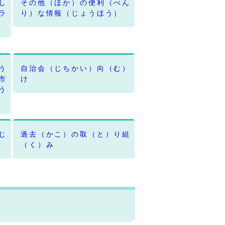
し
その他（ほか）の便利（べん
ラ
り）な情報（じょうほう）
う
自治会（じちかい）向（む）
市
け
う
じ
過去（かこ）の取（と）り組
（く）み