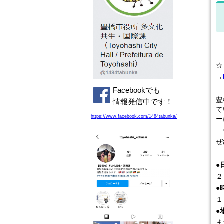
☆
→
Facebookでも
豊
情報発信中です！
て
https://www.facebook.com/1484tabunka/
ー
ヴ
ぜ
●
２
●
１
●
ま