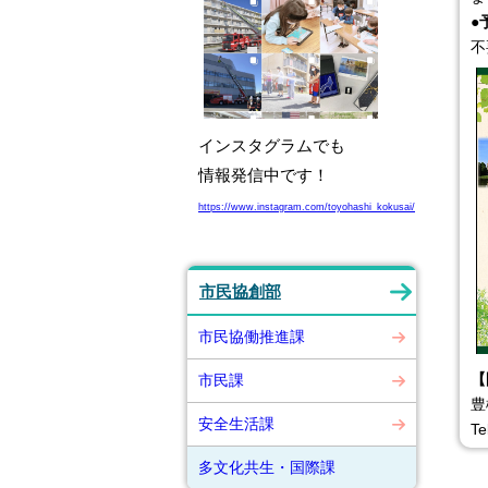
●
不
インスタグラムでも
情報発信中です！
https://www.instagram.com/toyohashi_kokusai/
市民協創部
市民協働推進課
【
市民課
豊
安全生活課
T
多文化共生・国際課