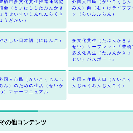
豊橋市多文化共生推進連絡協
外国人市民（がいこくじん
議会（とよはししたぶんかき
みん）向（む）けライフプ
ょうせいすいしんれんらくき
ン（らいふぷらん）
ょうぎかい）
やさしい日本語（にほんご）
多文化共生（たぶんかきょ
せい）リーフレット『豊橋
多文化共生（たぶんかきょ
せい）パスポート』
外国人市民（がいこくじんし
外国人住民人口（がいこく
みん）のための生活（せいか
んじゅうみんじんこう）
つ）マナーマニュアル
その他コンテンツ