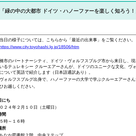
「緑の中の大都市 ドイツ・ハノーファーを楽しく知ろう
当日の様子については、こちらから「最近の出来事」をご覧ください。
https://www.city.toyohashi.lg.jp/18506/htm
橋市のパートナーシティ、ドイツ・ヴォルフスブルグ市から来日し、現
いるテュレキシー クルーエアーさんが、ドイツのユニークな文化、ヴ
について英語で紹介します（日本語通訳あり）。
ォルフスブルグ出身で、ハノーファーの大学で学ぶクルーエアーさん
ひお越しください。
日にち
０２４年２月１０日（土曜日）
時間
５時～１６時
場所
ちなか図書館２階 中央ステップ