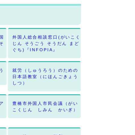
国
外国人総合相談窓口(がいこく
そ
じん そうごう そうだん まど
ぐち)『INFOPIA』
う
就労（しゅうろう）のための
日本語教室（にほんごきょう
しつ）
ア
豊橋市外国人市民会議（がい
こくじん しみん かいぎ）