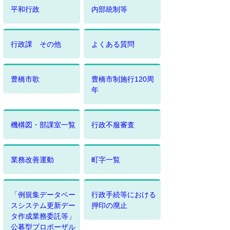
平和行政
内部統制等
行政課 その他
よくある質問
豊橋市歌
豊橋市制施行120周
年
機構図・部課室一覧
行政不服審査
業務改善運動
町字一覧
「例規集データベー
行政手続等における
スシステム更新デー
押印の廃止
タ作成業務委託等」
公募型プロポーザル