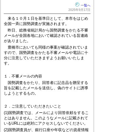
一覧へ
2025年9月17日
来る１０月１日を基準日として、本市をはじめ
全国一斉に国勢調査が実施されます。
昨日、総務省統計局から国勢調査をかたる不審
メールが全国各地において確認されている旨連絡
がありました。
豊橋市においても同様の事案が確認されていま
すので、国勢調査をかたる不審メールや電話に十
分に注意していただきますようお願いいたしま
す。
１．不審メールの内容
国勢調査をかたり、回答者に記念品を贈呈する
旨を記載したメールを送信し、偽のサイトに誘導
しようとするもの。
２．ご注意していただきたいこと
(1)国勢調査では、メールにより回答依頼をするこ
とはありません。このようなメールに記載されて
いるURLには絶対にアクセスしないでください。
(2)国勢調査員が、銀行口座や年収などの資産情報