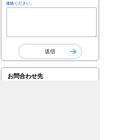
連絡ください。
お問合わせ先
総務部
行政課
所在地/〒440-8501 愛知県豊橋市今橋町
1番地 (豊橋市役所 東館5階)
電話番号/
0532-51-2027
E-mail/
gyosei@city.toyohashi.lg.jp