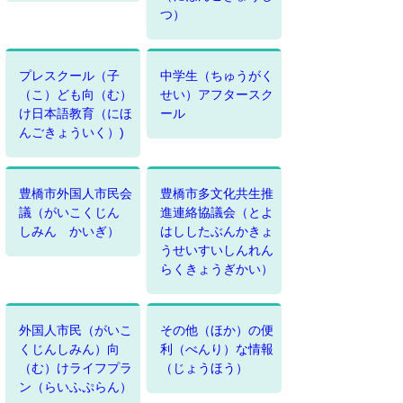
つ）
プレスクール（子
中学生（ちゅうがく
（こ）ども向（む）
せい）アフタースク
け日本語教育（にほ
ール
んごきょういく）)
豊橋市外国人市民会
豊橋市多文化共生推
議（がいこくじん
進連絡協議会（とよ
しみん かいぎ）
はししたぶんかきょ
うせいすいしんれん
らくきょうぎかい）
外国人市民（がいこ
その他（ほか）の便
くじんしみん）向
利（べんり）な情報
（む）けライフプラ
（じょうほう）
ン（らいふぷらん）