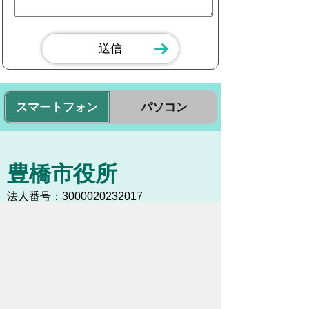
スマートフォン
パソコン
豊橋市役所
法人番号：3000020232017
〒440-8501 愛知県豊橋市今橋町１番地
代表番号：
0532-51-2111
開庁日時：
月曜日～金曜日 午前8時30
分～午後5時15分まで
（土・日・祝祭日・年末年始