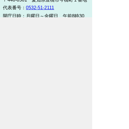
代表番号：
0532-51-2111
開庁日時：
月曜日～金曜日 午前8時30
分～午後5時15分まで
（土・日・祝祭日・年末年始
＜12月29日から1月3日＞は
除く）
各課連絡先
お問い合わせ
市役所までのアクセス